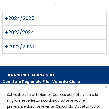
»
2024/2025
2023/2024
2022/2023
FEDERAZIONE ITALIANA NUOTO
Comitato Regionale Friuli Venezia Giulia
c/o Piscina B. Bianchi – Passeggio S. Andrea, 8 | 34123
Sul nostro sito utilizziamo i Cookies per potervi dare la
Trieste (TS)
migliore esperienza ricordando tutte le vostre
Partita Iva 01384031009
preferenze durante le visite. Cliccando "Accetta tutto"
Codice Fiscale 05284670584