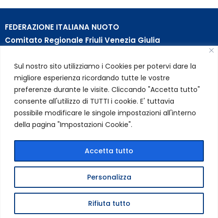
FEDERAZIONE ITALIANA NUOTO
Comitato Regionale Friuli Venezia Giulia
c/o Piscina B. Bianchi – Passeggio S. Andrea, 8 | 34123
Sul nostro sito utilizziamo i Cookies per potervi dare la
Trieste (TS)
migliore esperienza ricordando tutte le vostre
Partita Iva 01384031009
preferenze durante le visite. Cliccando "Accetta tutto"
Codice Fiscale 05284670584
consente all'utilizzo di TUTTI i cookie. E' tuttavia
Codice SDI USAL8PV – Rif. Amm. TC025
possibile modificare le singole impostazioni all'interno
della pagina "Impostazioni Cookie".
LINK UTILI
Privacy Policy
Accetta tutto
Cookie Policy
Personalizza
FIN Comitato Regionale FVG © 2026 | Tutti i diritti riservati
Rifiuta tutto
|
Credits