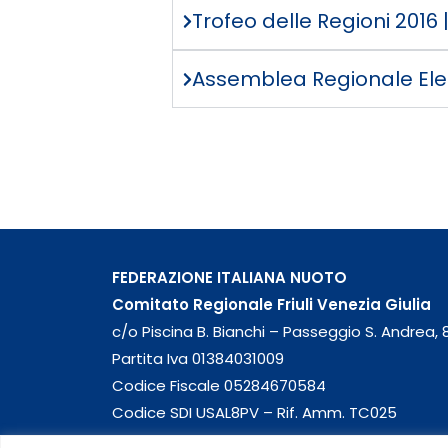
Trofeo delle Regioni 2016 
Assemblea Regionale Elett
FEDERAZIONE ITALIANA NUOTO
Comitato Regionale Friuli Venezia Giulia
c/o Piscina B. Bianchi – Passeggio S. Andrea, 8
Partita Iva 01384031009
Codice Fiscale 05284670584
Codice SDI USAL8PV – Rif. Amm. TC025