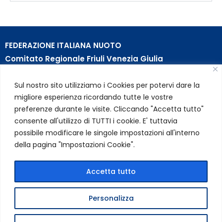
FEDERAZIONE ITALIANA NUOTO
Comitato Regionale Friuli Venezia Giulia
c/o Piscina B. Bianchi – Passeggio S. Andrea, 8 | 34123
Sul nostro sito utilizziamo i Cookies per potervi dare la
Trieste (TS)
migliore esperienza ricordando tutte le vostre
Partita Iva 01384031009
preferenze durante le visite. Cliccando "Accetta tutto"
Codice Fiscale 05284670584
consente all'utilizzo di TUTTI i cookie. E' tuttavia
Codice SDI USAL8PV – Rif. Amm. TC025
possibile modificare le singole impostazioni all'interno
della pagina "Impostazioni Cookie".
LINK UTILI
Privacy Policy
Accetta tutto
Cookie Policy
Personalizza
FIN Comitato Regionale FVG © 2026 | Tutti i diritti riservati