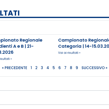
LTATI
ionato Regionale
Campionato Regionale
ienti A e B | 21-
Categoria | 14-15.03.2
3.2026
Vai ai risultati »
isultati »
« PRECEDENTE
1
2
3
4
5
6
7
8
9
SUCCESSIVO »