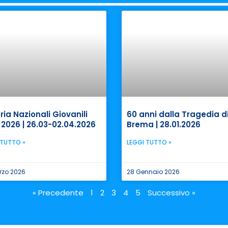
ria Nazionali Giovanili
60 anni dalla Tragedia d
 2026 | 26.03-02.04.2026
Brema | 28.01.2026
 TUTTO »
LEGGI TUTTO »
rzo 2026
28 Gennaio 2026
« Precedente
1
2
3
4
5
Successivo »