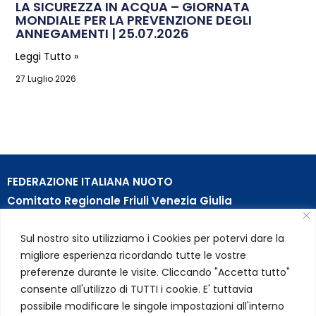
LA SICUREZZA IN ACQUA – GIORNATA
MONDIALE PER LA PREVENZIONE DEGLI
ANNEGAMENTI | 25.07.2026
Leggi Tutto »
27 Luglio 2026
FEDERAZIONE ITALIANA NUOTO
Comitato Regionale Friuli Venezia Giulia
c/o Piscina B. Bianchi – Passeggio S. Andrea, 8 | 34123
Sul nostro sito utilizziamo i Cookies per potervi dare la
Trieste (TS)
migliore esperienza ricordando tutte le vostre
Partita Iva 01384031009
preferenze durante le visite. Cliccando "Accetta tutto"
Codice Fiscale 05284670584
consente all'utilizzo di TUTTI i cookie. E' tuttavia
Codice SDI USAL8PV – Rif. Amm. TC025
possibile modificare le singole impostazioni all'interno