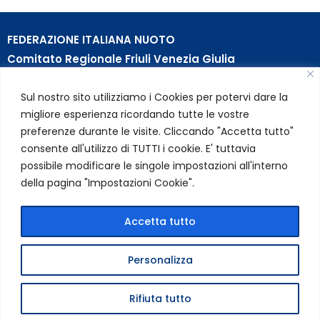
FEDERAZIONE ITALIANA NUOTO
Comitato Regionale Friuli Venezia Giulia
c/o Piscina B. Bianchi – Passeggio S. Andrea, 8 | 34123
Sul nostro sito utilizziamo i Cookies per potervi dare la
Trieste (TS)
migliore esperienza ricordando tutte le vostre
Partita Iva 01384031009
preferenze durante le visite. Cliccando "Accetta tutto"
Codice Fiscale 05284670584
consente all'utilizzo di TUTTI i cookie. E' tuttavia
Codice SDI USAL8PV – Rif. Amm. TC025
possibile modificare le singole impostazioni all'interno
della pagina "Impostazioni Cookie".
LINK UTILI
Privacy Policy
Accetta tutto
Cookie Policy
Personalizza
FIN Comitato Regionale FVG © 2026 | Tutti i diritti riservati
Rifiuta tutto
|
Credits