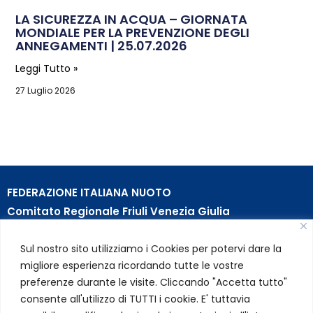
LA SICUREZZA IN ACQUA – GIORNATA
MONDIALE PER LA PREVENZIONE DEGLI
ANNEGAMENTI | 25.07.2026
Leggi Tutto »
27 Luglio 2026
FEDERAZIONE ITALIANA NUOTO
Comitato Regionale Friuli Venezia Giulia
c/o Piscina B. Bianchi – Passeggio S. Andrea, 8 | 34123
Sul nostro sito utilizziamo i Cookies per potervi dare la
Trieste (TS)
migliore esperienza ricordando tutte le vostre
Partita Iva 01384031009
preferenze durante le visite. Cliccando "Accetta tutto"
Codice Fiscale 05284670584
consente all'utilizzo di TUTTI i cookie. E' tuttavia
Codice SDI USAL8PV – Rif. Amm. TC025