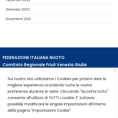
Gennaio 2022
Dicembre 2021
FEDERAZIONE ITALIANA NUOTO
Comitato Regionale Friuli Venezia Giulia
c/o Piscina B. Bianchi – Passeggio S. Andrea, 8 | 34123
Sul nostro sito utilizziamo i Cookies per potervi dare la
Trieste (TS)
migliore esperienza ricordando tutte le vostre
Partita Iva 01384031009
preferenze durante le visite. Cliccando "Accetta tutto"
Codice Fiscale 05284670584
consente all'utilizzo di TUTTI i cookie. E' tuttavia
Codice SDI USAL8PV – Rif. Amm. TC025
possibile modificare le singole impostazioni all'interno
della pagina "Impostazioni Cookie".
LINK UTILI