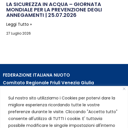
LA SICUREZZA IN ACQUA – GIORNATA
MONDIALE PER LA PREVENZIONE DEGLI
ANNEGAMENTI | 25.07.2026
Leggi Tutto »
27 Luglio 2026
FEDERAZIONE ITALIANA NUOTO
Comitato Regionale Friuli Venezia Giulia
c/o Piscina B. Bianchi – Passeggio S. Andrea, 8 | 34123
Sul nostro sito utilizziamo i Cookies per potervi dare la
Trieste (TS)
migliore esperienza ricordando tutte le vostre
Partita Iva 01384031009
preferenze durante le visite. Cliccando "Accetta tutto"
Codice Fiscale 05284670584
consente all'utilizzo di TUTTI i cookie. E' tuttavia
Codice SDI USAL8PV – Rif. Amm. TC025
possibile modificare le singole impostazioni all'interno