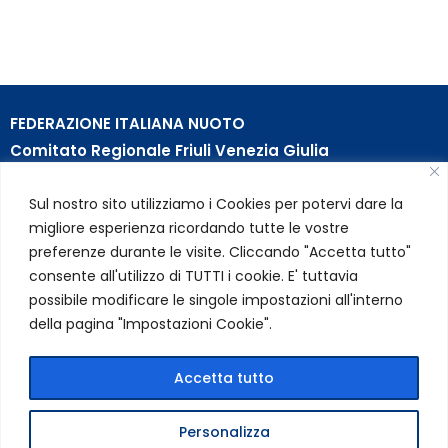
FEDERAZIONE ITALIANA NUOTO
Comitato Regionale Friuli Venezia Giulia
c/o Piscina B. Bianchi – Passeggio S. Andrea, 8 | 34123
Sul nostro sito utilizziamo i Cookies per potervi dare la
Trieste (TS)
migliore esperienza ricordando tutte le vostre
Partita Iva 01384031009
preferenze durante le visite. Cliccando "Accetta tutto"
Codice Fiscale 05284670584
consente all'utilizzo di TUTTI i cookie. E' tuttavia
Codice SDI USAL8PV – Rif. Amm. TC025
possibile modificare le singole impostazioni all'interno
della pagina "Impostazioni Cookie".
LINK UTILI
Privacy Policy
Accetta tutto
Cookie Policy
Personalizza