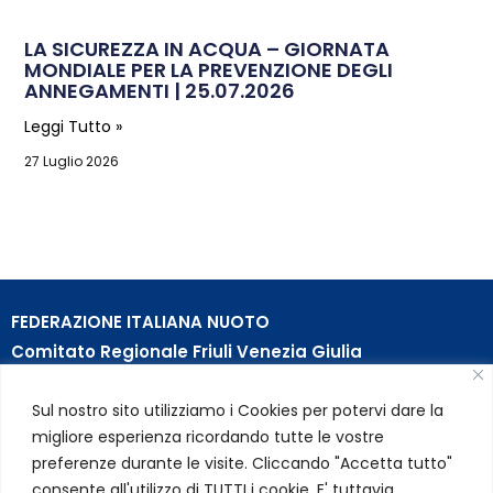
LA SICUREZZA IN ACQUA – GIORNATA
MONDIALE PER LA PREVENZIONE DEGLI
ANNEGAMENTI | 25.07.2026
Leggi Tutto »
27 Luglio 2026
FEDERAZIONE ITALIANA NUOTO
Comitato Regionale Friuli Venezia Giulia
c/o Piscina B. Bianchi – Passeggio S. Andrea, 8 | 34123
Sul nostro sito utilizziamo i Cookies per potervi dare la
Trieste (TS)
migliore esperienza ricordando tutte le vostre
Partita Iva 01384031009
preferenze durante le visite. Cliccando "Accetta tutto"
Codice Fiscale 05284670584
consente all'utilizzo di TUTTI i cookie. E' tuttavia