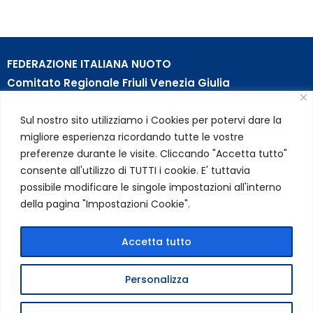
FEDERAZIONE ITALIANA NUOTO
Comitato Regionale Friuli Venezia Giulia
c/o Piscina B. Bianchi – Passeggio S. Andrea, 8 | 34123
Sul nostro sito utilizziamo i Cookies per potervi dare la
Trieste (TS)
migliore esperienza ricordando tutte le vostre
Partita Iva 01384031009
preferenze durante le visite. Cliccando "Accetta tutto"
Codice Fiscale 05284670584
consente all'utilizzo di TUTTI i cookie. E' tuttavia
Codice SDI USAL8PV – Rif. Amm. TC025
possibile modificare le singole impostazioni all'interno
della pagina "Impostazioni Cookie".
LINK UTILI
Privacy Policy
Accetta tutto
Cookie Policy
Personalizza
FIN Comitato Regionale FVG © 2026 | Tutti i diritti riservati