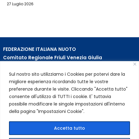
27 Luglio 2026
FEDERAZIONE ITALIANA NUOTO
Comitato Regionale Friuli Venezia Giulia
c/o Piscina B. Bianchi – Passeggio S. Andrea, 8 | 34123
Sul nostro sito utilizziamo i Cookies per potervi dare la
Trieste (TS)
migliore esperienza ricordando tutte le vostre
Partita Iva 01384031009
preferenze durante le visite. Cliccando "Accetta tutto"
Codice Fiscale 05284670584
consente all'utilizzo di TUTTI i cookie. E' tuttavia
Codice SDI USAL8PV – Rif. Amm. TC025
possibile modificare le singole impostazioni all'interno
della pagina "Impostazioni Cookie".
LINK UTILI
Privacy Policy
Accetta tutto
Cookie Policy