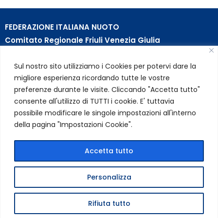
FEDERAZIONE ITALIANA NUOTO
Comitato Regionale Friuli Venezia Giulia
c/o Piscina B. Bianchi – Passeggio S. Andrea, 8 | 34123
Sul nostro sito utilizziamo i Cookies per potervi dare la
Trieste (TS)
migliore esperienza ricordando tutte le vostre
Partita Iva 01384031009
preferenze durante le visite. Cliccando "Accetta tutto"
Codice Fiscale 05284670584
consente all'utilizzo di TUTTI i cookie. E' tuttavia
Codice SDI USAL8PV – Rif. Amm. TC025
possibile modificare le singole impostazioni all'interno
della pagina "Impostazioni Cookie".
LINK UTILI
Privacy Policy
Accetta tutto
Cookie Policy
Personalizza
FIN Comitato Regionale FVG © 2026 | Tutti i diritti riservati
Rifiuta tutto
|
Credits