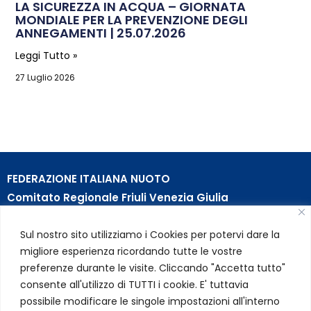
LA SICUREZZA IN ACQUA – GIORNATA
MONDIALE PER LA PREVENZIONE DEGLI
ANNEGAMENTI | 25.07.2026
Leggi Tutto »
27 Luglio 2026
FEDERAZIONE ITALIANA NUOTO
Comitato Regionale Friuli Venezia Giulia
c/o Piscina B. Bianchi – Passeggio S. Andrea, 8 | 34123
Sul nostro sito utilizziamo i Cookies per potervi dare la
Trieste (TS)
migliore esperienza ricordando tutte le vostre
Partita Iva 01384031009
preferenze durante le visite. Cliccando "Accetta tutto"
Codice Fiscale 05284670584
consente all'utilizzo di TUTTI i cookie. E' tuttavia
Codice SDI USAL8PV – Rif. Amm. TC025
possibile modificare le singole impostazioni all'interno