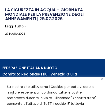
LA SICUREZZA IN ACQUA – GIORNATA
MONDIALE PER LA PREVENZIONE DEGLI
ANNEGAMENTI | 25.07.2026
Leggi Tutto »
27 Luglio 2026
FEDERAZIONE ITALIANA NUOTO
Comitato Regionale Friuli Venezia Giulia
c/o Piscina B. Bianchi – Passeggio S. Andrea, 8 | 34123
Sul nostro sito utilizziamo i Cookies per potervi dare la
Trieste (TS)
migliore esperienza ricordando tutte le vostre
Partita Iva 01384031009
preferenze durante le visite. Cliccando "Accetta tutto"
Codice Fiscale 05284670584
consente all'utilizzo di TUTTI i cookie. E' tuttavia