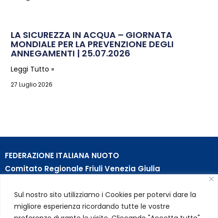
LA SICUREZZA IN ACQUA – GIORNATA
MONDIALE PER LA PREVENZIONE DEGLI
ANNEGAMENTI | 25.07.2026
Leggi Tutto »
27 Luglio 2026
FEDERAZIONE ITALIANA NUOTO
Comitato Regionale Friuli Venezia Giulia
c/o Piscina B. Bianchi – Passeggio S. Andrea, 8 | 34123
Sul nostro sito utilizziamo i Cookies per potervi dare la
Trieste (TS)
migliore esperienza ricordando tutte le vostre
Partita Iva 01384031009
preferenze durante le visite. Cliccando "Accetta tutto"