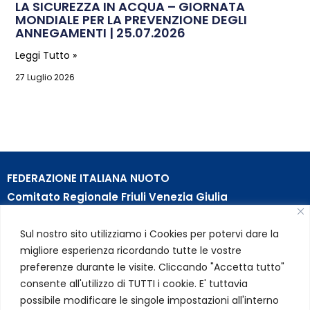
LA SICUREZZA IN ACQUA – GIORNATA
MONDIALE PER LA PREVENZIONE DEGLI
ANNEGAMENTI | 25.07.2026
Leggi Tutto »
27 Luglio 2026
FEDERAZIONE ITALIANA NUOTO
Comitato Regionale Friuli Venezia Giulia
c/o Piscina B. Bianchi – Passeggio S. Andrea, 8 | 34123
Sul nostro sito utilizziamo i Cookies per potervi dare la
Trieste (TS)
migliore esperienza ricordando tutte le vostre
Partita Iva 01384031009
preferenze durante le visite. Cliccando "Accetta tutto"
Codice Fiscale 05284670584
consente all'utilizzo di TUTTI i cookie. E' tuttavia
Codice SDI USAL8PV – Rif. Amm. TC025
possibile modificare le singole impostazioni all'interno