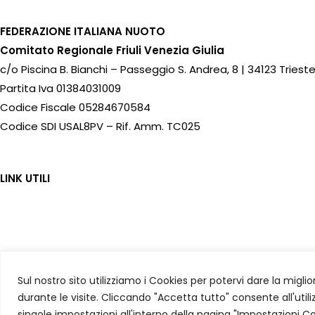
FEDERAZIONE ITALIANA NUOTO
Comitato Regionale Friuli Venezia Giulia
c/o Piscina B. Bianchi – Passeggio S. Andrea, 8 | 34123 Triest
Partita Iva 01384031009
Codice Fiscale 05284670584
Codice SDI USAL8PV – Rif. Amm. TC025
LINK UTILI
Privacy Policy
Cookie Policy
Sul nostro sito utilizziamo i Cookies per potervi dare la migl
FIN Comitato Regionale FVG © 2026 | Tutti i diritti riservati |
C
durante le visite. Cliccando "Accetta tutto" consente all'utiliz
singole impostazioni all'interno della pagina "Impostazioni Co