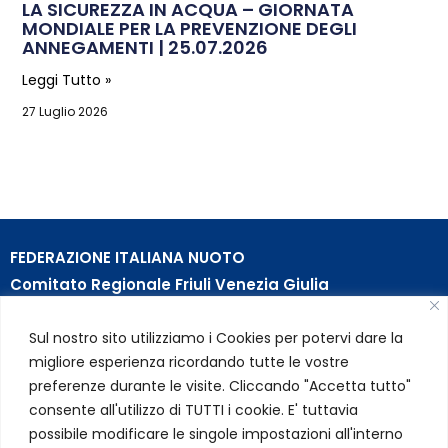
LA SICUREZZA IN ACQUA – GIORNATA
MONDIALE PER LA PREVENZIONE DEGLI
ANNEGAMENTI | 25.07.2026
Leggi Tutto »
27 Luglio 2026
FEDERAZIONE ITALIANA NUOTO
Comitato Regionale Friuli Venezia Giulia
c/o Piscina B. Bianchi – Passeggio S. Andrea, 8 | 34123
Sul nostro sito utilizziamo i Cookies per potervi dare la
Trieste (TS)
migliore esperienza ricordando tutte le vostre
Partita Iva 01384031009
preferenze durante le visite. Cliccando "Accetta tutto"
Codice Fiscale 05284670584
consente all'utilizzo di TUTTI i cookie. E' tuttavia
Codice SDI USAL8PV – Rif. Amm. TC025
possibile modificare le singole impostazioni all'interno