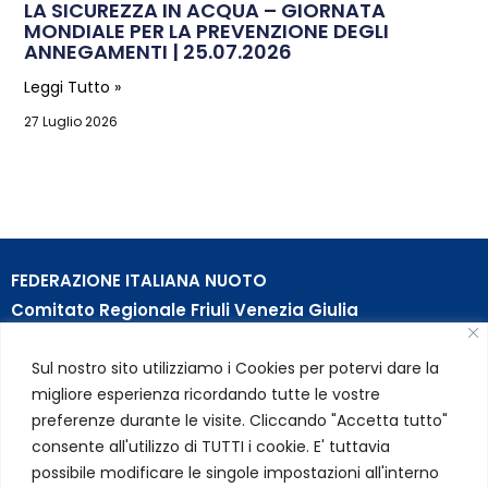
LA SICUREZZA IN ACQUA – GIORNATA
MONDIALE PER LA PREVENZIONE DEGLI
ANNEGAMENTI | 25.07.2026
Leggi Tutto »
27 Luglio 2026
FEDERAZIONE ITALIANA NUOTO
Comitato Regionale Friuli Venezia Giulia
c/o Piscina B. Bianchi – Passeggio S. Andrea, 8 | 34123
Sul nostro sito utilizziamo i Cookies per potervi dare la
Trieste (TS)
migliore esperienza ricordando tutte le vostre
Partita Iva 01384031009
preferenze durante le visite. Cliccando "Accetta tutto"
Codice Fiscale 05284670584
consente all'utilizzo di TUTTI i cookie. E' tuttavia
Codice SDI USAL8PV – Rif. Amm. TC025
possibile modificare le singole impostazioni all'interno