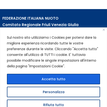
FEDERAZIONE ITALIANA NUOTO
Comitato Regionale Friuli Venezia Giulia
c/o Piscina B. Bianchi – Passeggio S. Andrea, 8 | 34123
Sul nostro sito utilizziamo i Cookies per potervi dare la
Trieste (TS)
migliore esperienza ricordando tutte le vostre
Partita Iva 01384031009
preferenze durante le visite. Cliccando "Accetta tutto"
Codice Fiscale 05284670584
consente all'utilizzo di TUTTI i cookie. E' tuttavia
Codice SDI USAL8PV – Rif. Amm. TC025
possibile modificare le singole impostazioni all'interno
della pagina "Impostazioni Cookie".
LINK UTILI
Privacy Policy
Accetta tutto
Cookie Policy
Personalizza
FIN Comitato Regionale FVG © 2026 | Tutti i diritti riservati
Rifiuta tutto
|
Credits