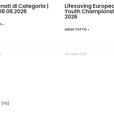
ati di Categoria |
Lifesaving Europe
 08.08.2026
Youth Champions
2026
O »
LEGGI TUTTO »
6
29 Luglio 2026
e (TS)