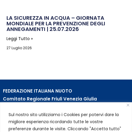
LA SICUREZZA IN ACQUA – GIORNATA
MONDIALE PER LA PREVENZIONE DEGLI
ANNEGAMENTI | 25.07.2026
Leggi Tutto »
27 Luglio 2026
FEDERAZIONE ITALIANA NUOTO
Comitato Regionale Friuli Venezia Giulia
c/o Piscina B. Bianchi – Passeggio S. Andrea, 8 | 34123
Sul nostro sito utilizziamo i Cookies per potervi dare la
Trieste (TS)
migliore esperienza ricordando tutte le vostre
Partita Iva 01384031009
preferenze durante le visite. Cliccando "Accetta tutto"
Codice Fiscale 05284670584