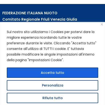
FEDERAZIONE ITALIANA NUOTO
Comitato Regionale Friuli Venezia Giulia
c/o Piscina B. Bianchi – Passeggio S. Andrea, 8 | 34123
Sul nostro sito utilizziamo i Cookies per potervi dare la
Trieste (TS)
migliore esperienza ricordando tutte le vostre
Partita Iva 01384031009
preferenze durante le visite. Cliccando "Accetta tutto"
Codice Fiscale 05284670584
consente all'utilizzo di TUTTI i cookie. E' tuttavia
Codice SDI USAL8PV – Rif. Amm. TC025
possibile modificare le singole impostazioni all'interno
della pagina "Impostazioni Cookie".
LINK UTILI
Privacy Policy
Accetta tutto
Cookie Policy
Personalizza
FIN Comitato Regionale FVG © 2026 | Tutti i diritti riservati
Rifiuta tutto
|
Credits