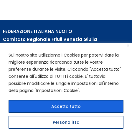
FEDERAZIONE ITALIANA NUOTO
Comitato Regionale Friuli Venezia Giulia
c/o Piscina B. Bianchi – Passeggio S. Andrea, 8 | 34123
Sul nostro sito utilizziamo i Cookies per potervi dare la
Trieste (TS)
migliore esperienza ricordando tutte le vostre
Partita Iva 01384031009
preferenze durante le visite. Cliccando "Accetta tutto"
Codice Fiscale 05284670584
consente all'utilizzo di TUTTI i cookie. E' tuttavia
Codice SDI USAL8PV – Rif. Amm. TC025
possibile modificare le singole impostazioni all'interno
della pagina "Impostazioni Cookie".
LINK UTILI
Privacy Policy
Accetta tutto
Cookie Policy
Personalizza
FIN Comitato Regionale FVG © 2026 | Tutti i diritti riservati