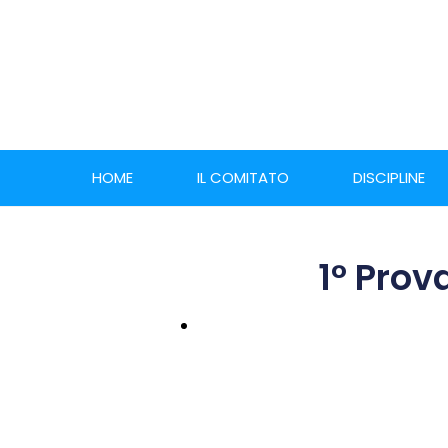
HOME
IL COMITATO
DISCIPLINE
1° Prov