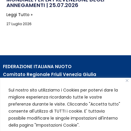
ANNEGAMENTI | 25.07.2026
Leggi Tutto »
27 Luglio 2026
FEDERAZIONE ITALIANA NUOTO
Comitato Regionale Friuli Venezia Giulia
c/o Piscina B. Bianchi – Passeggio S. Andrea, 8 | 34123
Sul nostro sito utilizziamo i Cookies per potervi dare la
Trieste (TS)
migliore esperienza ricordando tutte le vostre
Partita Iva 01384031009
preferenze durante le visite. Cliccando "Accetta tutto"
Codice Fiscale 05284670584
consente all'utilizzo di TUTTI i cookie. E' tuttavia
Codice SDI USAL8PV – Rif. Amm. TC025
possibile modificare le singole impostazioni all'interno
della pagina "Impostazioni Cookie".
LINK UTILI