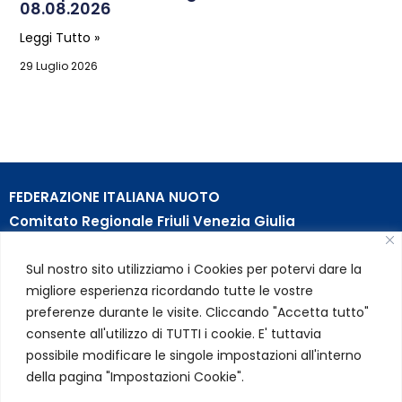
08.08.2026
Leggi Tutto »
29 Luglio 2026
FEDERAZIONE ITALIANA NUOTO
Comitato Regionale Friuli Venezia Giulia
c/o Piscina B. Bianchi – Passeggio S. Andrea, 8 | 34123
Sul nostro sito utilizziamo i Cookies per potervi dare la
Trieste (TS)
migliore esperienza ricordando tutte le vostre
Partita Iva 01384031009
preferenze durante le visite. Cliccando "Accetta tutto"
Codice Fiscale 05284670584
consente all'utilizzo di TUTTI i cookie. E' tuttavia
Codice SDI USAL8PV – Rif. Amm. TC025
possibile modificare le singole impostazioni all'interno
della pagina "Impostazioni Cookie".
LINK UTILI