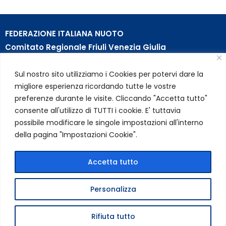
FEDERAZIONE ITALIANA NUOTO
Comitato Regionale Friuli Venezia Giulia
c/o Piscina B. Bianchi – Passeggio S. Andrea, 8 | 34123
Sul nostro sito utilizziamo i Cookies per potervi dare la
Trieste (TS)
migliore esperienza ricordando tutte le vostre
Partita Iva 01384031009
preferenze durante le visite. Cliccando "Accetta tutto"
Codice Fiscale 05284670584
consente all'utilizzo di TUTTI i cookie. E' tuttavia
Codice SDI USAL8PV – Rif. Amm. TC025
possibile modificare le singole impostazioni all'interno
della pagina "Impostazioni Cookie".
LINK UTILI
Privacy Policy
Accetta tutto
Cookie Policy
Personalizza
FIN Comitato Regionale FVG © 2026 | Tutti i diritti riservati
Rifiuta tutto
|
Credits